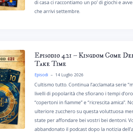
di casa ci raccontiamo un po’ di giochi e avv
che arrivi settembre.
Episodio 421 – Kingdom Come De
Take Time
Episodi
–
14 Luglio 2026
Cultismo tutto. Continua l’acclamata serie “m
livelli di popolarità che sfiorano i tempi d’or
“copertoni in fiamme” e “ricrescita amica”.
ulteriore zucchero su questa voluttuosa meri
state per affondare bei vostri bei dentoni. 
abbandonato il podcast dopo la notizia dell’a