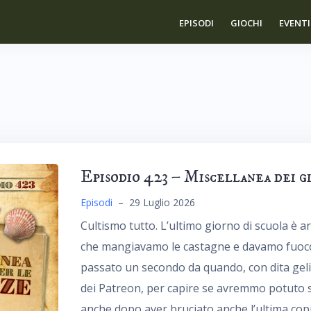
EPISODI
GIOCHI
EVENTI
Episodio 423 – Miscellanea dei g
Episodi
–
29 Luglio 2026
Cultismo tutto. L’ultimo giorno di scuola è ar
che mangiavamo le castagne e davamo fuoco 
passato un secondo da quando, con dita gelid
dei Patreon, per capire se avremmo potuto sf
anche dopo aver bruciato anche l’ultima copi