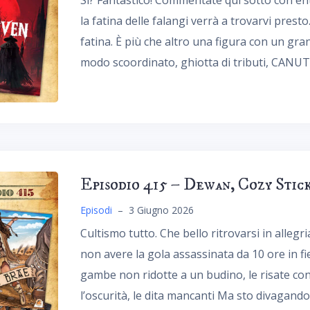
Sì? Fantastico! Commentate qui sotto con en
la fatina delle falangi verrà a trovarvi presto
fatina. È più che altro una figura con un gra
modo scoordinato, ghiotta di tributi, CANUT
Episodio 415 – Dewan, Cozy Stic
Episodi
–
3 Giugno 2026
Cultismo tutto. Che bello ritrovarsi in allegr
non avere la gola assassinata da 10 ore in fi
gambe non ridotte a un budino, le risate con gl
l’oscurità, le dita mancanti Ma sto divagand