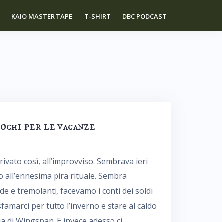
KAIO MASTER TAPE
T-SHIRT
DBC PODCAST
iochi per le vacanze
rivato così, all’improvviso. Sembrava ieri
all’ennesima pira rituale. Sembra
e e tremolanti, facevamo i conti dei soldi
amarci per tutto l’inverno e stare al caldo
a di Wingspan. E invece adesso ci