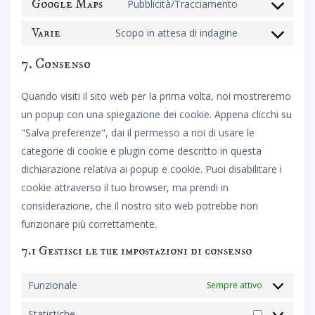
to
Google Maps
Pubblicità/Tracciamento
Consent
service
to
Varie
Scopo in attesa di indagine
google-
Consent
service
fonts
to
7. Consenso
google-
service
maps
Quando visiti il sito web per la prima volta, noi mostreremo
varie
un popup con una spiegazione dei cookie. Appena clicchi su
"Salva preferenze", dai il permesso a noi di usare le
categorie di cookie e plugin come descritto in questa
dichiarazione relativa ai popup e cookie. Puoi disabilitare i
cookie attraverso il tuo browser, ma prendi in
considerazione, che il nostro sito web potrebbe non
funzionare più correttamente.
7.1 Gestisci le tue impostazioni di consenso
Funzionale
Sempre attivo
Statistiche