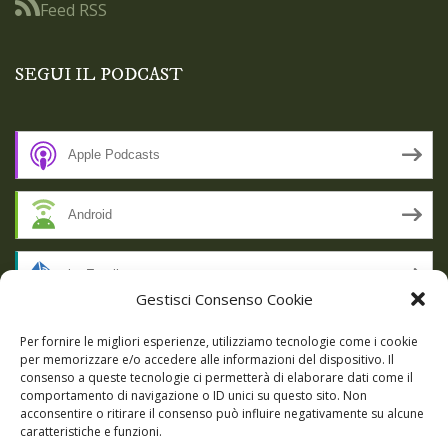
Feed RSS
SEGUI IL PODCAST
Apple Podcasts
Android
by Email
Gestisci Consenso Cookie
RSS
Per fornire le migliori esperienze, utilizziamo tecnologie come i cookie
per memorizzare e/o accedere alle informazioni del dispositivo. Il
consenso a queste tecnologie ci permetterà di elaborare dati come il
comportamento di navigazione o ID unici su questo sito. Non
SSL SECURE
acconsentire o ritirare il consenso può influire negativamente su alcune
caratteristiche e funzioni.