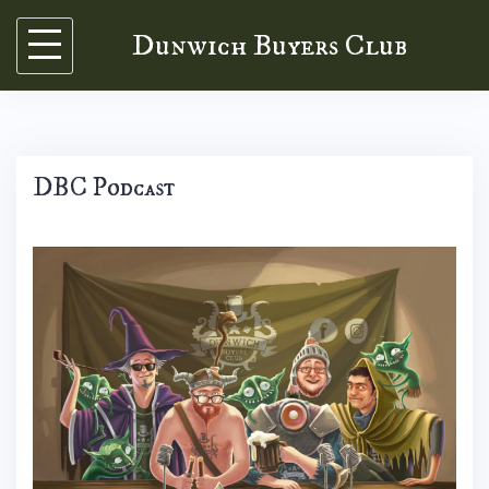
Skip
Dunwich Buyers Club
to
content
DBC Podcast