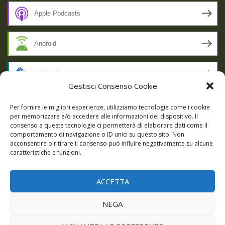
Apple Podcasts
Android
by Email
Gestisci Consenso Cookie
RSS
Per fornire le migliori esperienze, utilizziamo tecnologie come i cookie
per memorizzare e/o accedere alle informazioni del dispositivo. Il
consenso a queste tecnologie ci permetterà di elaborare dati come il
comportamento di navigazione o ID unici su questo sito. Non
SSL SECURE
acconsentire o ritirare il consenso può influire negativamente su alcune
caratteristiche e funzioni.
ACCETTA
Powered by WordPress
|
Theme:
Talon
by aThemes.
NEGA