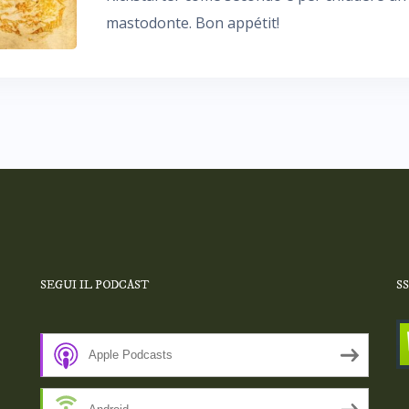
mastodonte. Bon appétit!
SEGUI IL PODCAST
S
Apple Podcasts