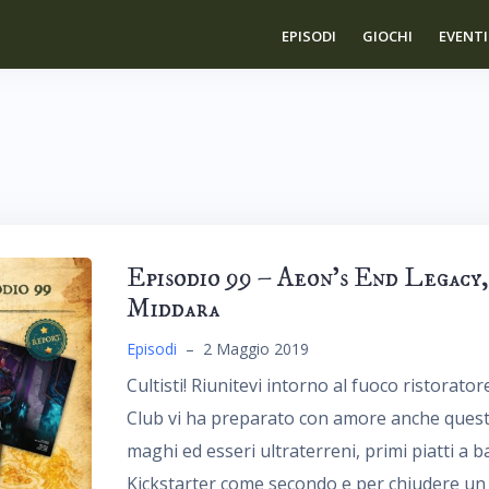
EPISODI
GIOCHI
EVENTI
Episodio 99 – Aeon’s End Legacy
Middara
Episodi
–
2 Maggio 2019
Cultisti! Riunitevi intorno al fuoco ristoratore
Club vi ha preparato con amore anche questa
maghi ed esseri ultraterreni, primi piatti a b
Kickstarter come secondo e per chiudere un