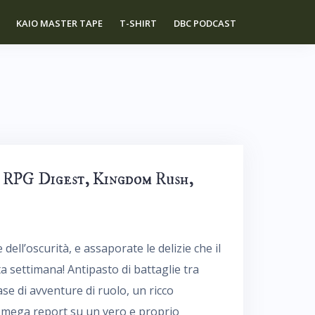
KAIO MASTER TAPE
T-SHIRT
DBC PODCAST
, RPG Digest, Kingdom Rush,
 dell’oscurità, e assaporate le delizie che il
 settimana! Antipasto di battaglie tra
ase di avventure di ruolo, un ricco
 mega report su un vero e proprio