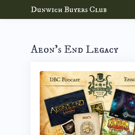
Skip
Dunwich Buyers Club
to
content
Aeon’s End Legacy