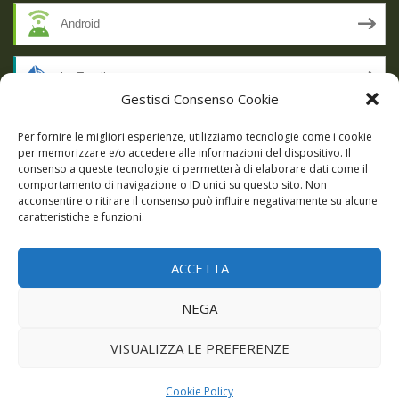
Android
by Email
Gestisci Consenso Cookie
RSS
Per fornire le migliori esperienze, utilizziamo tecnologie come i cookie
per memorizzare e/o accedere alle informazioni del dispositivo. Il
consenso a queste tecnologie ci permetterà di elaborare dati come il
comportamento di navigazione o ID unici su questo sito. Non
SSL SECURE
acconsentire o ritirare il consenso può influire negativamente su alcune
caratteristiche e funzioni.
ACCETTA
Powered by WordPress
|
Theme:
Talon
by aThemes.
NEGA
Episodi
Giochi
DBC Podcast
Cookie Policy (UE)
VISUALIZZA LE PREFERENZE
Cookie Policy