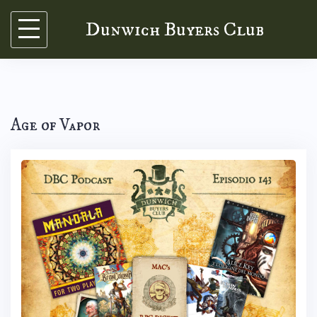
Skip
Dunwich Buyers Club
to
content
Age of Vapor