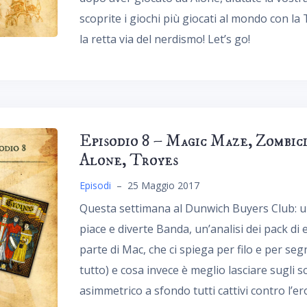
scoprite i giochi più giocati al mondo con 
la retta via del nerdismo! Let’s go!
Episodio 8 – Magic Maze, Zombic
Alone, Troyes
Episodi
–
25 Maggio 2017
Questa settimana al Dunwich Buyers Club: u
piace e diverte Banda, un’analisi dei pack d
parte di Mac, che ci spiega per filo e per seg
tutto) e cosa invece è meglio lasciare sugli sca
asimmetrico a sfondo tutti cattivi contro l’eroe