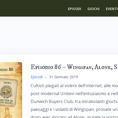
EPISODI
GIOCHI
EVENTI
Episodio 86 – Wingspan, Alone, 
Episodi
–
31 Gennaio 2019
Cultisti piegati al volere dell’internet, all
post moderna! Unitevi nell’entusiasmo e nell
Dunwich Buyers Club, tra mirabolanti giochi 
paesaggi e i volatili di Wingspan, provate un 
dopo aver giocato ad Alone, aiutate la vostra