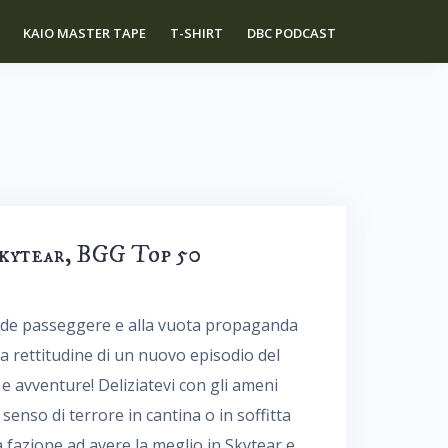
KAIO MASTER TAPE
T-SHIRT
DBC PODCAST
Skytear, BGG Top 50
e mode passeggere e alla vuota propaganda
a rettitudine di un nuovo episodio del
e avventure! Deliziatevi con gli ameni
senso di terrore in cantina o in soffitta
 fazione ad avere la meglio in Skytear e