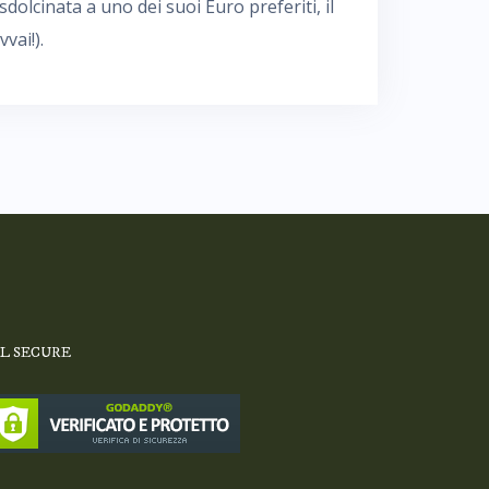
sdolcinata a uno dei suoi Euro preferiti, il
vai!).
SL SECURE