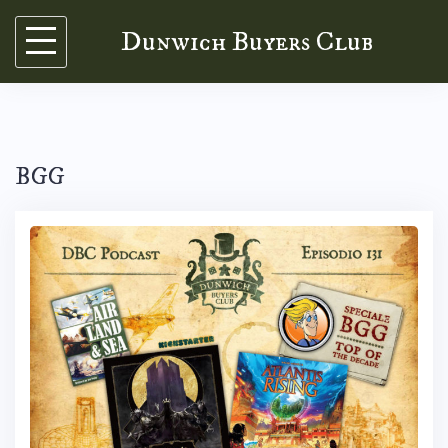
Skip
Dunwich Buyers Club
to
content
BGG