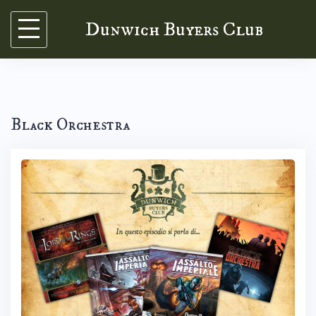
Skip
Dunwich Buyers Club
to
content
Black Orchestra