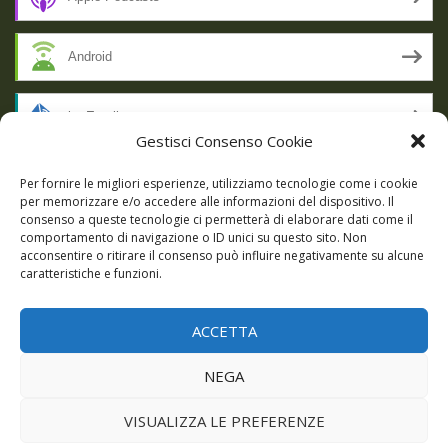
Android
by Email
Gestisci Consenso Cookie
RSS
Per fornire le migliori esperienze, utilizziamo tecnologie come i cookie
per memorizzare e/o accedere alle informazioni del dispositivo. Il
consenso a queste tecnologie ci permetterà di elaborare dati come il
comportamento di navigazione o ID unici su questo sito. Non
SSL SECURE
acconsentire o ritirare il consenso può influire negativamente su alcune
caratteristiche e funzioni.
ACCETTA
Powered by WordPress
|
Theme:
Talon
by aThemes.
NEGA
Episodi
Giochi
DBC Podcast
Cookie Policy (UE)
VISUALIZZA LE PREFERENZE