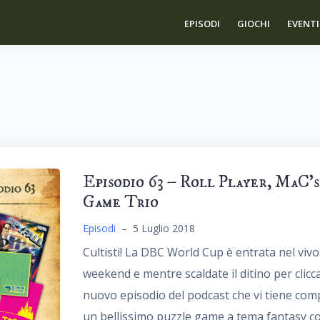
EPISODI
GIOCHI
EVENTI
Episodio 63 – Roll Player, MaC’s
Game Trio
Episodi
–
5 Luglio 2018
Cultisti! La DBC World Cup è entrata nel vivo
weekend e mentre scaldate il ditino per clicca
nuovo episodio del podcast che vi tiene comp
un bellissimo puzzle game a tema fantasy con