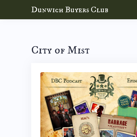
Skip
Dunwich Buyers Club
to
content
City of Mist