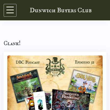
Skip
Dunwich Buyers Club
to
content
Clank!