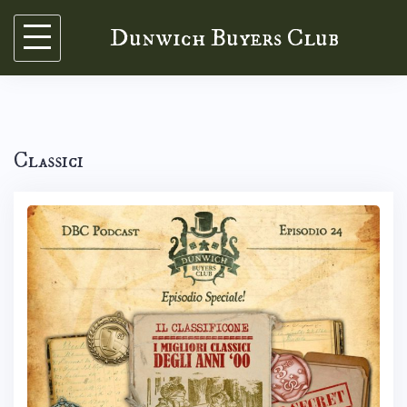
Skip
Dunwich Buyers Club
to
content
Classici