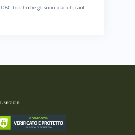
DBC. Giochi che gli sono piaciuti, rant
SL SECURE