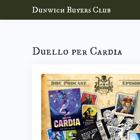
Skip
Dunwich Buyers Club
to
content
Duello per Cardia