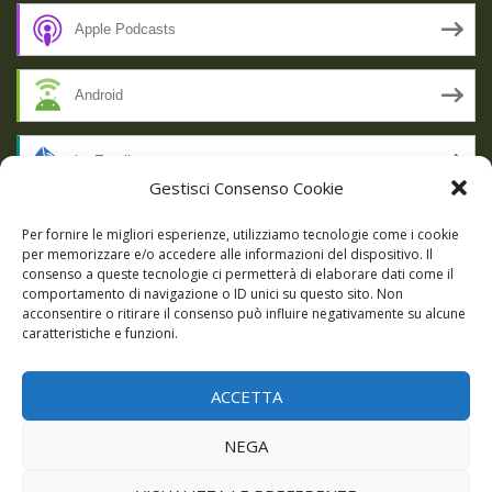
Apple Podcasts
Android
by Email
Gestisci Consenso Cookie
RSS
Per fornire le migliori esperienze, utilizziamo tecnologie come i cookie
per memorizzare e/o accedere alle informazioni del dispositivo. Il
consenso a queste tecnologie ci permetterà di elaborare dati come il
comportamento di navigazione o ID unici su questo sito. Non
SSL SECURE
acconsentire o ritirare il consenso può influire negativamente su alcune
caratteristiche e funzioni.
ACCETTA
Powered by WordPress
|
Theme:
Talon
by aThemes.
NEGA