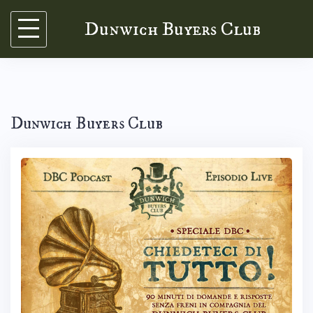
Skip
Dunwich Buyers Club
to
content
Dunwich Buyers Club