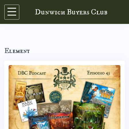
Skip
Dunwich Buyers Club
to
content
Element