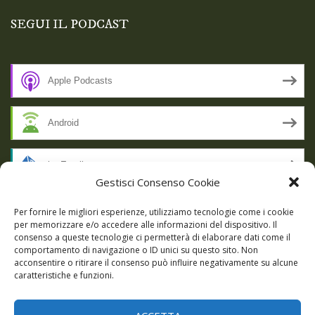
SEGUI IL PODCAST
Apple Podcasts
Android
by Email
Gestisci Consenso Cookie
RSS
Per fornire le migliori esperienze, utilizziamo tecnologie come i cookie
per memorizzare e/o accedere alle informazioni del dispositivo. Il
consenso a queste tecnologie ci permetterà di elaborare dati come il
comportamento di navigazione o ID unici su questo sito. Non
SSL SECURE
acconsentire o ritirare il consenso può influire negativamente su alcune
caratteristiche e funzioni.