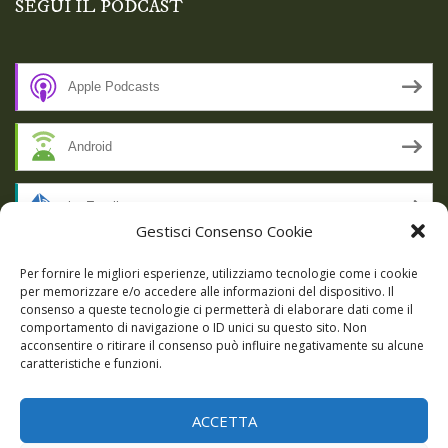
SEGUI IL PODCAST
Apple Podcasts
Android
by Email
Gestisci Consenso Cookie
RSS
Per fornire le migliori esperienze, utilizziamo tecnologie come i cookie
per memorizzare e/o accedere alle informazioni del dispositivo. Il
consenso a queste tecnologie ci permetterà di elaborare dati come il
comportamento di navigazione o ID unici su questo sito. Non
SSL SECURE
acconsentire o ritirare il consenso può influire negativamente su alcune
caratteristiche e funzioni.
ACCETTA