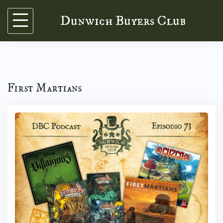
Skip
Dunwich Buyers Club
to
content
First Martians