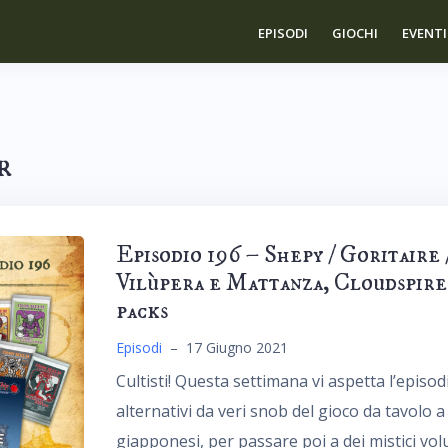
EPISODI
GIOCHI
EVENTI
r
Episodio 196 – Shepy / Goritaire 
Vilùpera e Mattanza, Cloudspire
packs
Episodi
–
17 Giugno 2021
Cultisti! Questa settimana vi aspetta l’episodio
alternativi da veri snob del gioco da tavolo a 
giapponesi, per passare poi a dei mistici v