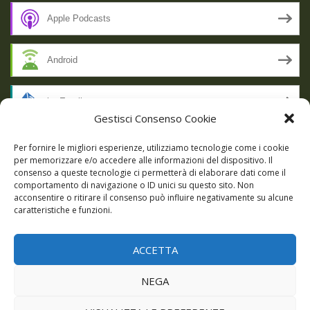
Apple Podcasts
Android
by Email
Gestisci Consenso Cookie
RSS
Per fornire le migliori esperienze, utilizziamo tecnologie come i cookie
per memorizzare e/o accedere alle informazioni del dispositivo. Il
consenso a queste tecnologie ci permetterà di elaborare dati come il
comportamento di navigazione o ID unici su questo sito. Non
SSL SECURE
acconsentire o ritirare il consenso può influire negativamente su alcune
caratteristiche e funzioni.
ACCETTA
Powered by WordPress
|
Theme:
Talon
by aThemes.
NEGA