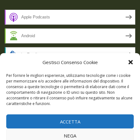
Apple Podcasts
Android
by Email
Gestisci Consenso Cookie
RSS
Per fornire le migliori esperienze, utilizziamo tecnologie come i cookie
per memorizzare e/o accedere alle informazioni del dispositivo. Il
consenso a queste tecnologie ci permetterà di elaborare dati come il
comportamento di navigazione o ID unici su questo sito. Non
SSL SECURE
acconsentire o ritirare il consenso può influire negativamente su alcune
caratteristiche e funzioni.
ACCETTA
Powered by WordPress
|
Theme:
Talon
by aThemes.
NEGA