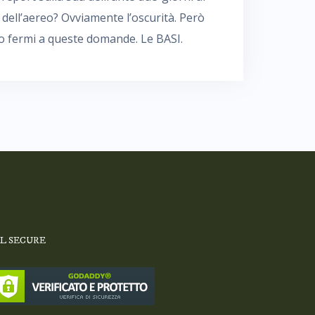
 dell’aereo? Ovviamente l’oscurità. Però
o fermi a queste domande. Le BASI.
SL SECURE