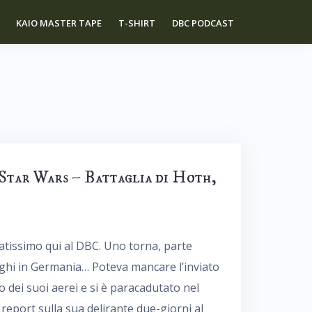
KAIO MASTER TAPE
T-SHIRT
DBC PODCAST
Star Wars – Battaglia di Hoth,
atissimo qui al DBC. Uno torna, parte
nghi in Germania… Poteva mancare l’inviato
dei suoi aerei e si è paracadutato nel
report sulla sua delirante due-giorni al