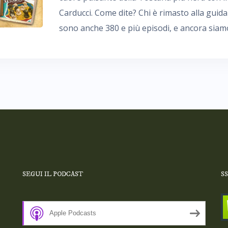
Carducci. Come dite? Chi è rimasto alla guida
sono anche 380 e più episodi, e ancora siam
SEGUI IL PODCAST
S
Apple Podcasts