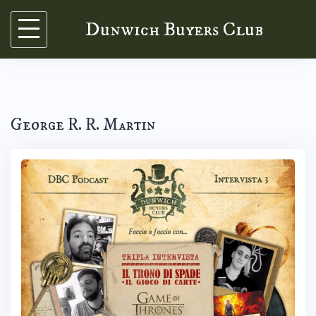
Skip
Dunwich Buyers Club
to
content
George R. R. Martin