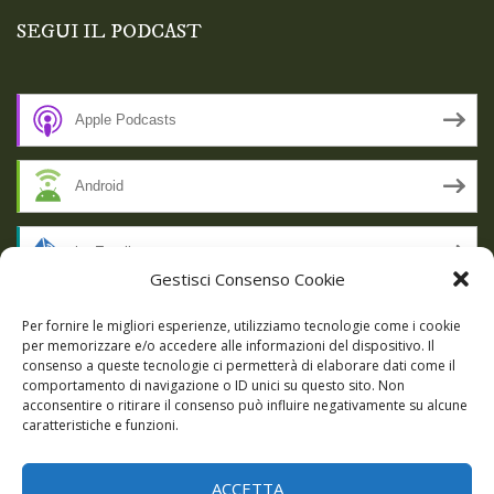
SEGUI IL PODCAST
Apple Podcasts
Android
by Email
Gestisci Consenso Cookie
RSS
Per fornire le migliori esperienze, utilizziamo tecnologie come i cookie
per memorizzare e/o accedere alle informazioni del dispositivo. Il
consenso a queste tecnologie ci permetterà di elaborare dati come il
comportamento di navigazione o ID unici su questo sito. Non
SSL SECURE
acconsentire o ritirare il consenso può influire negativamente su alcune
caratteristiche e funzioni.
ACCETTA