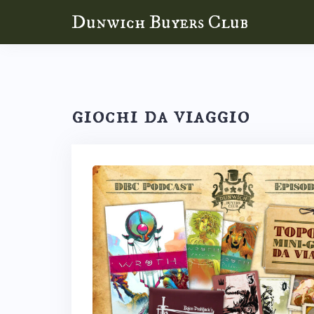
Skip
Dunwich Buyers Club
to
content
giochi da viaggio