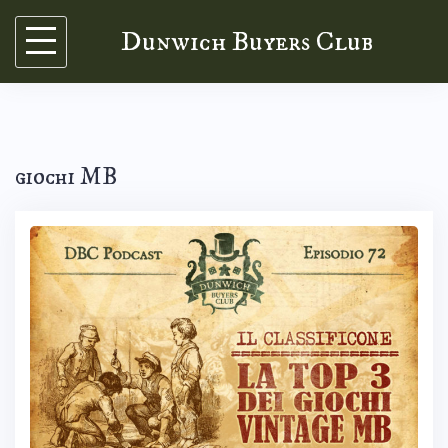
Skip
Dunwich Buyers Club
to
content
giochi MB