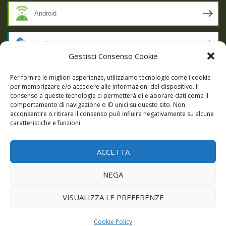
Android
by Email
Gestisci Consenso Cookie
RSS
Per fornire le migliori esperienze, utilizziamo tecnologie come i cookie
per memorizzare e/o accedere alle informazioni del dispositivo. Il
consenso a queste tecnologie ci permetterà di elaborare dati come il
comportamento di navigazione o ID unici su questo sito. Non
SSL SECURE
acconsentire o ritirare il consenso può influire negativamente su alcune
caratteristiche e funzioni.
ACCETTA
Powered by WordPress
|
Theme:
Talon
by aThemes.
NEGA
Episodi
Giochi
DBC Podcast
Cookie Policy (UE)
VISUALIZZA LE PREFERENZE
Cookie Policy