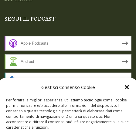
SEGUI IL PODCAST
Apple Podcasts
Android
by Email
Gestisci Consenso Cookie
RSS
Per fornire le migliori esperienze, utilizziamo tecnologie come i cookie
per memorizzare e/o accedere alle informazioni del dispositivo. Il
consenso a queste tecnologie ci permetterà di elaborare dati come il
comportamento di navigazione o ID unici su questo sito. Non
SSL SECURE
acconsentire o ritirare il consenso può influire negativamente su alcune
caratteristiche e funzioni.