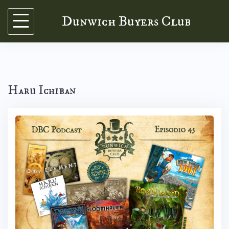
Skip
Dunwich Buyers Club
to
content
Haru Ichiban