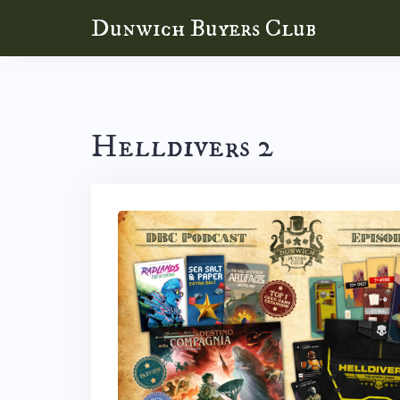
Skip
Dunwich Buyers Club
to
content
Helldivers 2