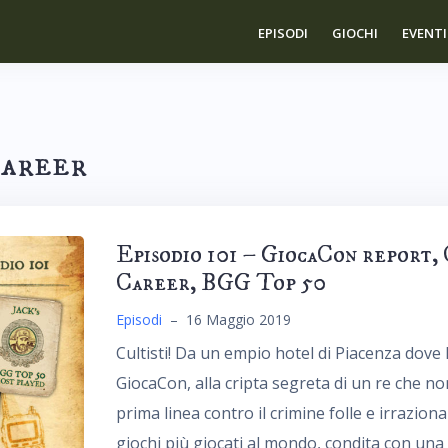
EPISODI
GIOCHI
EVENTI
Career
Episodio 101 – GiocaCon report,
Career, BGG Top 50
Episodi
–
16 Maggio 2019
Cultisti! Da un empio hotel di Piacenza dove 
GiocaCon, alla cripta segreta di un re che non 
prima linea contro il crimine folle e irrazion
giochi più giocati al mondo, condita con un