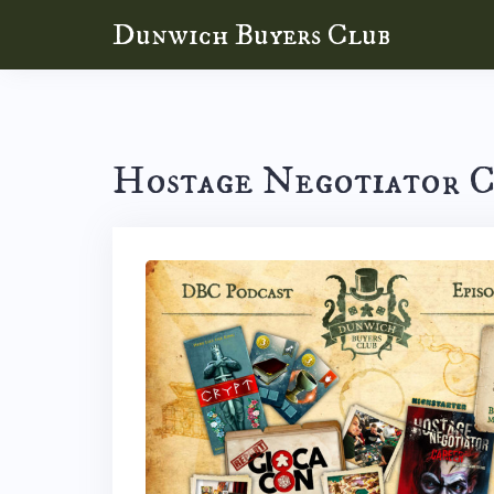
Skip
Dunwich Buyers Club
to
content
Hostage Negotiator 