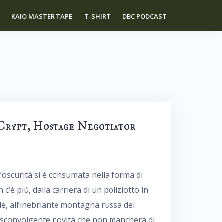
KAIO MASTER TAPE
T-SHIRT
DBC PODCAST
 Crypt, Hostage Negotiator
l’oscurità si è consumata nella forma di
c’è più, dalla carriera di un poliziotto in
ale, all’inebriante montagna russa dei
a sconvolgente novità che non mancherà di