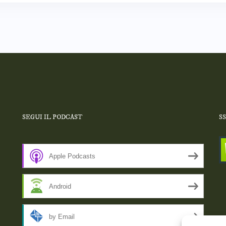
SEGUI IL PODCAST
S
Apple Podcasts
Android
by Email