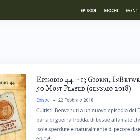
EPISODI
GIOCHI
EVENTI
Episodio 44 – 13 Giorni, InBetw
50 Most Played (gennaio 2018)
Episodi
–
22 Febbraio 2018
Cultisti! Benvenuti a un nuovo episodio del
parla di guerra fredda, di bestie affamate ch
isole sperdute e naturalmente di pecore dis
enjoy!