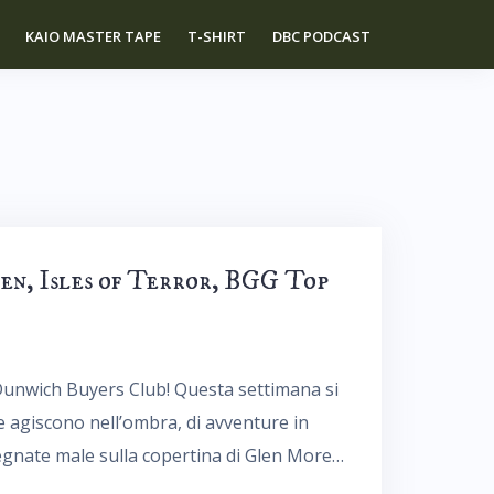
KAIO MASTER TAPE
T-SHIRT
DBC PODCAST
een, Isles of Terror, BGG Top
 Dunwich Buyers Club! Questa settimana si
e agiscono nell’ombra, di avventure in
egnate male sulla copertina di Glen More…