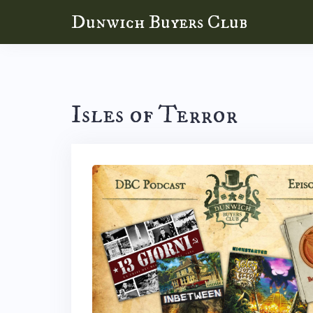
Skip
Dunwich Buyers Club
to
content
Isles of Terror