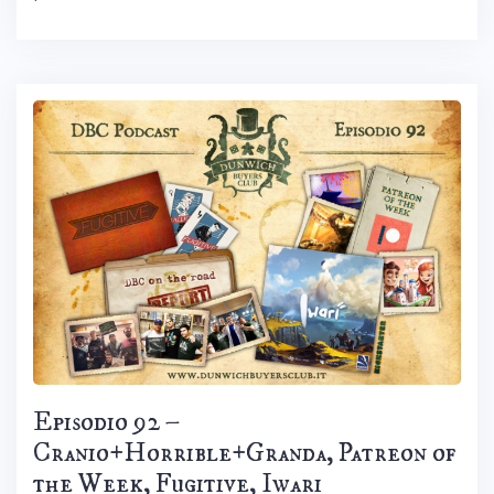
Episodio 92 –
Cranio+Horrible+Granda, Patreon of
the Week, Fugitive, Iwari