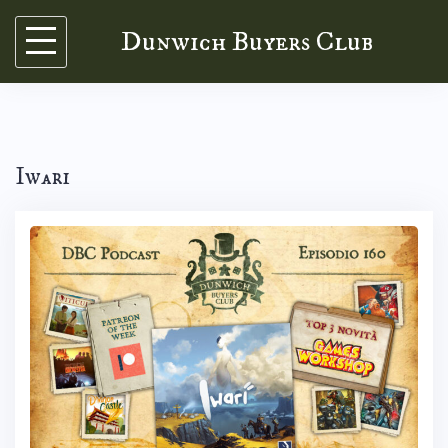
Skip
Dunwich Buyers Club
to
content
Iwari