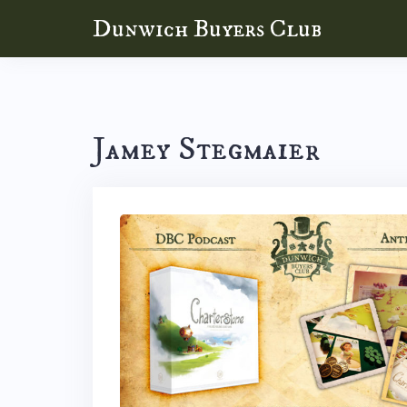
Skip
Dunwich Buyers Club
to
content
Jamey Stegmaier