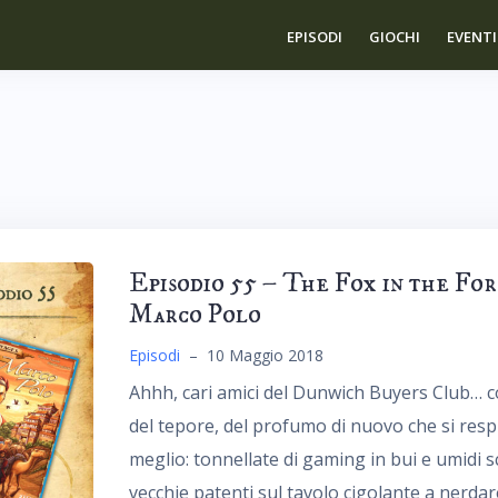
EPISODI
GIOCHI
EVENTI
Episodio 55 – The Fox in the For
Marco Polo
Episodi
–
10 Maggio 2018
Ahhh, cari amici del Dunwich Buyers Club… cos
del tepore, del profumo di nuovo che si respir
meglio: tonnellate di gaming in bui e umidi sc
vecchie patenti sul tavolo cigolante a nerdare