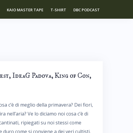
KAIO MASTER TAPE
T-SHIRT
DBC PODCAST
est, IdeaG Padova, King of Con,
a c’è di meglio della primavera? Dei fiori,
a nell’aria? Ve lo diciamo noi cosa c’è di
antinati, ripiegati su noi stessi come
 duro come si conviene a dei veri cultisti,