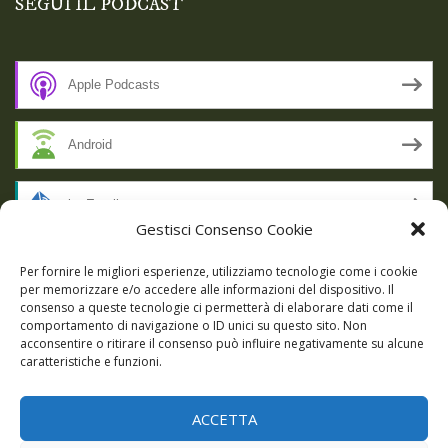
SEGUI IL PODCAST
Apple Podcasts
Android
by Email
Gestisci Consenso Cookie
RSS
Per fornire le migliori esperienze, utilizziamo tecnologie come i cookie
per memorizzare e/o accedere alle informazioni del dispositivo. Il
consenso a queste tecnologie ci permetterà di elaborare dati come il
comportamento di navigazione o ID unici su questo sito. Non
SSL SECURE
acconsentire o ritirare il consenso può influire negativamente su alcune
caratteristiche e funzioni.
ACCETTA