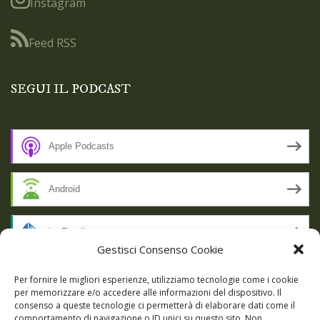
Instagram
Feed RSS
SEGUI IL PODCAST
Apple Podcasts
Android
by Email
Gestisci Consenso Cookie
RSS
Per fornire le migliori esperienze, utilizziamo tecnologie come i cookie
per memorizzare e/o accedere alle informazioni del dispositivo. Il
consenso a queste tecnologie ci permetterà di elaborare dati come il
comportamento di navigazione o ID unici su questo sito. Non