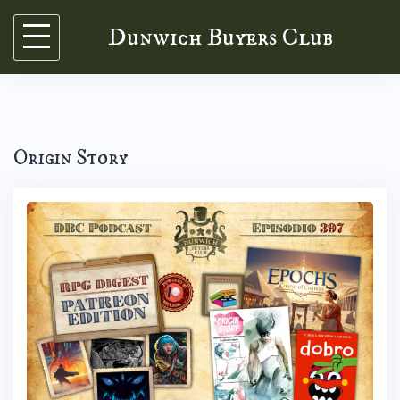
Skip
Dunwich Buyers Club
to
content
Origin Story