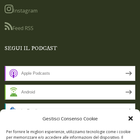
Instagram
Feed RSS
SEGUI IL PODCAST
Apple Podcasts
Android
by Email
Gestisci Consenso Cookie
RSS
Per fornire le migliori esperienze, utilizziamo tecnologie come i cookie
per memorizzare e/o accedere alle informazioni del dispositivo. Il