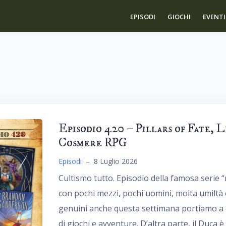
EPISODI
GIOCHI
EVENTI
Episodio 420 – Pillars of Fate, 
Cosmere RPG
Episodi
–
8 Luglio 2026
Cultismo tutto. Episodio della famosa serie “m
con pochi mezzi, pochi uomini, molta umiltà 
genuini anche questa settimana portiamo a c
di giochi e avventure. D’altra parte, il Duca è