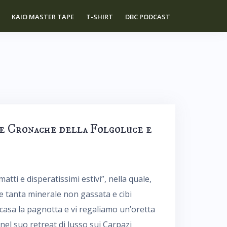
KAIO MASTER TAPE
T-SHIRT
DBC PODCAST
Le Cronache della Folgoluce e
atti e disperatissimi estivi”, nella quale,
e tanta minerale non gassata e cibi
asa la pagnotta e vi regaliamo un’oretta
 nel suo retreat di lusso sui Carpazi