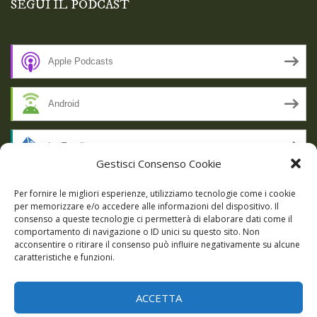
SEGUI IL PODCAST
Apple Podcasts
Android
by Email
Gestisci Consenso Cookie
RSS
Per fornire le migliori esperienze, utilizziamo tecnologie come i cookie
per memorizzare e/o accedere alle informazioni del dispositivo. Il
consenso a queste tecnologie ci permetterà di elaborare dati come il
comportamento di navigazione o ID unici su questo sito. Non
SSL SECURE
acconsentire o ritirare il consenso può influire negativamente su alcune
caratteristiche e funzioni.
ACCETTA