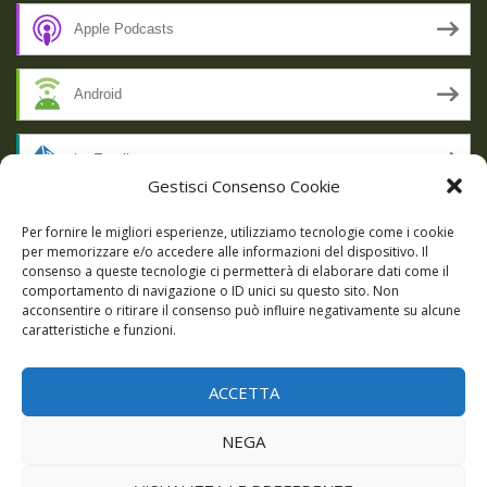
Apple Podcasts
Android
by Email
Gestisci Consenso Cookie
RSS
Per fornire le migliori esperienze, utilizziamo tecnologie come i cookie
per memorizzare e/o accedere alle informazioni del dispositivo. Il
consenso a queste tecnologie ci permetterà di elaborare dati come il
comportamento di navigazione o ID unici su questo sito. Non
SSL SECURE
acconsentire o ritirare il consenso può influire negativamente su alcune
caratteristiche e funzioni.
ACCETTA
Powered by WordPress
|
Theme:
Talon
by aThemes.
NEGA