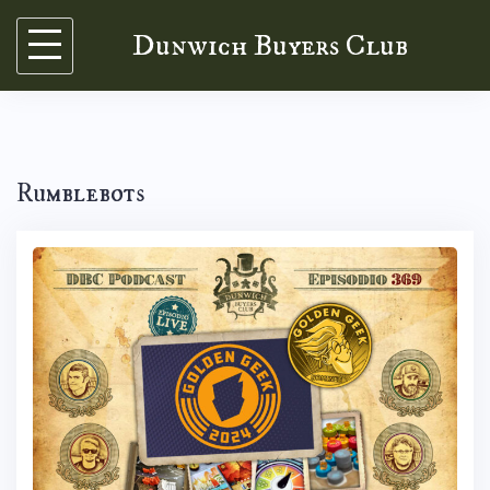
Skip
Dunwich Buyers Club
to
content
Rumblebots