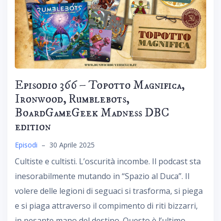
Episodio 366 – Topotto Magnifica,
Ironwood, Rumblebots,
BoardGameGeek Madness DBC
edition
Episodi
–
30 Aprile 2025
Cultiste e cultisti. L’oscurità incombe. Il podcast sta
inesorabilmente mutando in “Spazio al Duca”. Il
volere delle legioni di seguaci si trasforma, si piega
e si piaga attraverso il compimento di riti bizzarri,
in pesante mano del destino. Questo è l’ultimo