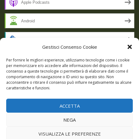
Apple Podcasts
Android
by Email
Gestisci Consenso Cookie
RSS
Per fornire le migliori esperienze, utilizziamo tecnologie come i cookie
per memorizzare e/o accedere alle informazioni del dispositivo. Il
consenso a queste tecnologie ci permetterà di elaborare dati come il
comportamento di navigazione o ID unici su questo sito. Non
SSL SECURE
acconsentire o ritirare il consenso può influire negativamente su alcune
caratteristiche e funzioni.
ACCETTA
Powered by WordPress
|
Theme:
Talon
by aThemes.
NEGA
Episodi
Giochi
DBC Podcast
Cookie Policy (UE)
VISUALIZZA LE PREFERENZE