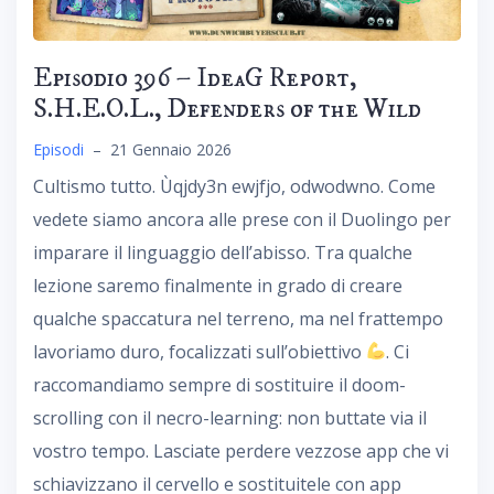
Episodio 396 – IdeaG Report,
S.H.E.O.L., Defenders of the Wild
Episodi
–
21 Gennaio 2026
Cultismo tutto. Ùqjdy3n ewjfjo, odwodwno. Come
vedete siamo ancora alle prese con il Duolingo per
imparare il linguaggio dell’abisso. Tra qualche
lezione saremo finalmente in grado di creare
qualche spaccatura nel terreno, ma nel frattempo
lavoriamo duro, focalizzati sull’obiettivo
. Ci
raccomandiamo sempre di sostituire il doom-
scrolling con il necro-learning: non buttate via il
vostro tempo. Lasciate perdere vezzose app che vi
schiavizzano il cervello e sostituitele con app