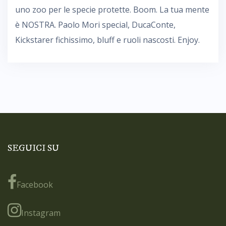
uno zoo per le specie protette. Boom. La tua mente
è NOSTRA. Paolo Mori special, DucaConte,
Kickstarer fichissimo, bluff e ruoli nascosti. Enjoy.
SEGUICI SU
Facebook
Instagram