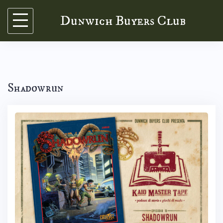
Skip
Dunwich Buyers Club
to
content
Shadowrun