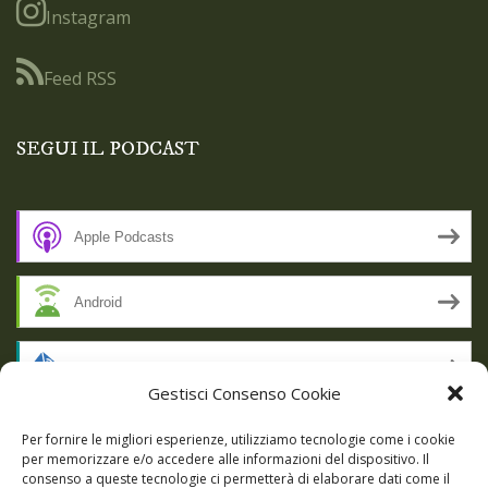
Instagram
Feed RSS
SEGUI IL PODCAST
Apple Podcasts
Android
by Email
Gestisci Consenso Cookie
RSS
Per fornire le migliori esperienze, utilizziamo tecnologie come i cookie
per memorizzare e/o accedere alle informazioni del dispositivo. Il
consenso a queste tecnologie ci permetterà di elaborare dati come il