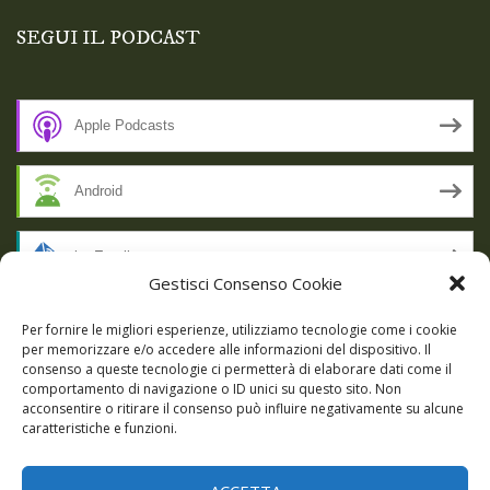
SEGUI IL PODCAST
Apple Podcasts
Android
by Email
Gestisci Consenso Cookie
RSS
Per fornire le migliori esperienze, utilizziamo tecnologie come i cookie
per memorizzare e/o accedere alle informazioni del dispositivo. Il
consenso a queste tecnologie ci permetterà di elaborare dati come il
comportamento di navigazione o ID unici su questo sito. Non
SSL SECURE
acconsentire o ritirare il consenso può influire negativamente su alcune
caratteristiche e funzioni.