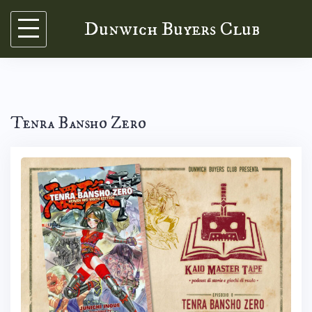
Skip
Dunwich Buyers Club
to
content
Tenra Bansho Zero