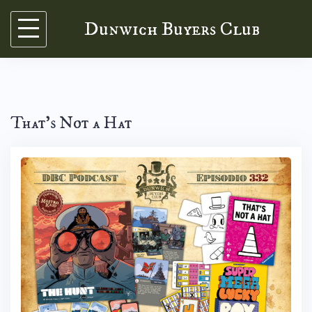
Skip
Dunwich Buyers Club
to
content
That’s Not a Hat