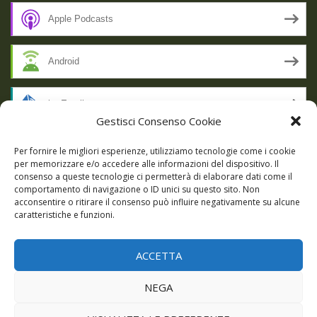
Apple Podcasts
Android
by Email
Gestisci Consenso Cookie
RSS
Per fornire le migliori esperienze, utilizziamo tecnologie come i cookie
per memorizzare e/o accedere alle informazioni del dispositivo. Il
consenso a queste tecnologie ci permetterà di elaborare dati come il
comportamento di navigazione o ID unici su questo sito. Non
SSL SECURE
acconsentire o ritirare il consenso può influire negativamente su alcune
caratteristiche e funzioni.
ACCETTA
Powered by WordPress
|
Theme:
Talon
by aThemes.
NEGA