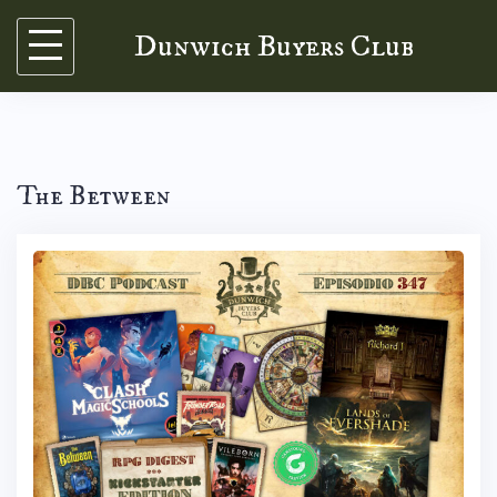
Skip
Dunwich Buyers Club
to
content
The Between