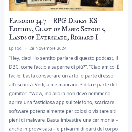
Episodio 347 – RPG Digest KS
Edition, Clash of Magic Schools,
Lands of Evershade, Richard I
Episodi
–
28 Novembre 2024
“Hey, ciao! Ho sentito parlare di questo podcast, il
DBC, come faccio a saperne di più?”. “Ciao amico! È
facile, basta consacrare un arto, o parte di esso,
all’oscurità! Vedi, a me mancano 3 dita e parte del
gomito!”. “Wow, ma allora non devo nemmeno
aprire una fastidiosa app sul telefono, scaricare
software potenzialmente pericolosi o visitare siti
pieni di malware. Basta imbastire una cerimonia –
anche improvvisata – e privarmi di parti del corpo