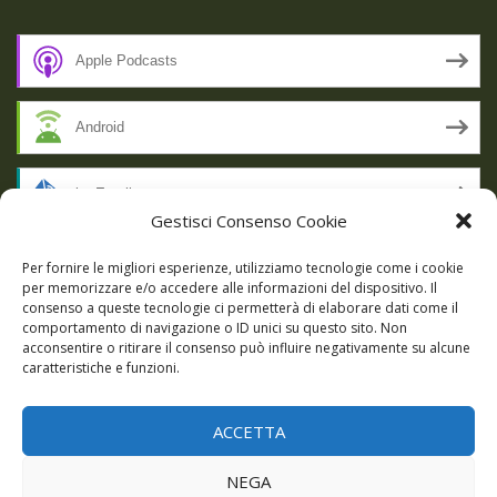
Apple Podcasts
Android
by Email
Gestisci Consenso Cookie
RSS
Per fornire le migliori esperienze, utilizziamo tecnologie come i cookie
per memorizzare e/o accedere alle informazioni del dispositivo. Il
consenso a queste tecnologie ci permetterà di elaborare dati come il
comportamento di navigazione o ID unici su questo sito. Non
SSL SECURE
acconsentire o ritirare il consenso può influire negativamente su alcune
caratteristiche e funzioni.
ACCETTA
Powered by WordPress
|
Theme:
Talon
by aThemes.
NEGA